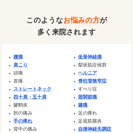
このような
お悩みの方
が
多く来院されます
腰痛
坐骨神経痛
肩こり
梨状筋症候群
頭痛
ヘルニア
首痛
脊柱管狭窄症
ストレートネック
すべり症
四十肩・五十肩
股関節痛
腱鞘炎
膝痛
肘の痛み
足の痺れ
手の痺れ
足底筋膜炎
背中の痛み
自律神経失調症